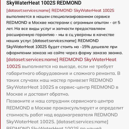
SkyWaterHeat 1002S REDMOND
[dataset:services:name] REDMOND SkyWaterHeat 1002S
выполняется в нашем специализированном сервисе
REDMOND в Москве мастерами с огромным опытом - от 5
лет. На все виды услуг и запчасти предоставляем
расширенную гарантию - мы в сц уверены в качестве
наших услуг. [dataset:services:name] REDMOND
SkyWaterHeat 1002S будет стоить на -15% дешевле при
оформлении заказа на сайте через форму заказа звонка.
[dataset:services:name] REDMOND SkyWaterHeat
1002S
выполняется на выезде, если не требует
габаритного оборудования и сложного ремонта. В
таких случаях наш мастер привезет REDMOND
SkyWaterHeat 1002S в сервис-центр REDMOND в
Москве и доставит обратно.
Позвоните и наш сотрудник сервисного центра
REDMOND в Москве проконсультирует и определит
стоимость работ над водонагревателя REDMOND
SkyWaterHeat 1002S. [dataset:services:name]
REDMOND SkyWaterHeat 1002S по нашей