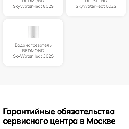
REDMOND
REDMOND
SkyWaterHeat 802S
SkyWaterHeat 502S
Водонагреватель
REDMOND
SkyWaterHeat 302S
Гарантийные обязательства
сервисного центра в Москве