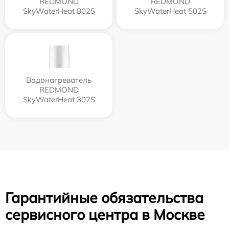
REDMOND
REDMOND
SkyWaterHeat 802S
SkyWaterHeat 502S
Водонагреватель
REDMOND
SkyWaterHeat 302S
Гарантийные обязательства
сервисного центра в Москве