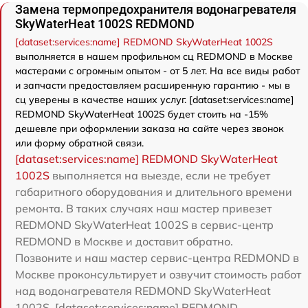
Замена термопредохранителя водонагревателя
SkyWaterHeat 1002S REDMOND
[dataset:services:name] REDMOND SkyWaterHeat 1002S
выполняется в нашем профильном сц REDMOND в Москве
мастерами с огромным опытом - от 5 лет. На все виды работ
и запчасти предоставляем расширенную гарантию - мы в
сц уверены в качестве наших услуг. [dataset:services:name]
REDMOND SkyWaterHeat 1002S будет стоить на -15%
дешевле при оформлении заказа на сайте через звонок
или форму обратной связи.
[dataset:services:name] REDMOND SkyWaterHeat
1002S
выполняется на выезде, если не требует
габаритного оборудования и длительного времени
ремонта. В таких случаях наш мастер привезет
REDMOND SkyWaterHeat 1002S в сервис-центр
REDMOND в Москве и доставит обратно.
Позвоните и наш мастер сервис-центра REDMOND в
Москве проконсультирует и озвучит стоимость работ
над водонагревателя REDMOND SkyWaterHeat
1002S. [dataset:services:name] REDMOND